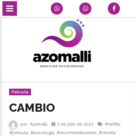
Película
CAMBIO
por
Azomalli
7 de julio de 2023
#netflix
,
#película
,
#psicología
,
#recomendaciones
,
#reseña