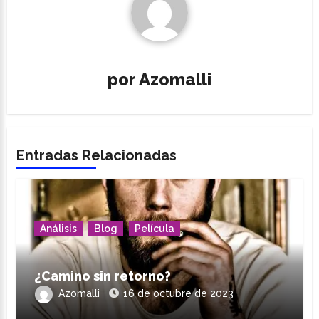
por
Azomalli
Entradas Relacionadas
Análisis
Blog
Película
¿Camino sin retorno?
Azomalli
16 de octubre de 2023