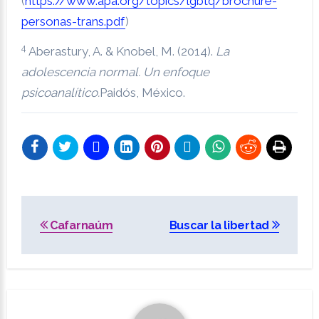
(
https://www.apa.org/topics/lgbtq/brochure-
personas-trans.pdf
)
4
Aberastury, A. & Knobel, M. (2014).
La
adolescencia normal. Un enfoque
psicoanalítico.
Paidós, México.
NAVEGACIÓN
Cafarnaúm
Buscar la libertad
DE
ENTRADAS